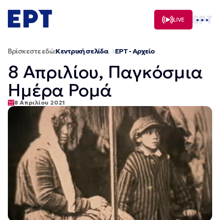
Μετάβαση
σε
LIVE
περιεχόμενο
Βρίσκεστε εδώ:
Κεντρική σελίδα
ΕΡΤ - Αρχείο
8 Απριλίου, Παγκόσμια
Ημέρα Ρομά
8 Απριλίου 2021