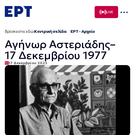
Μετάβαση
σε
LIVE
περιεχόμενο
Βρίσκεστε εδώ:
Κεντρική σελίδα
ΕΡΤ - Αρχείο
Αγήνωρ Αστεριάδης–
17 Δεκεμβρίου 1977
17 Δεκεμβρίου 2023