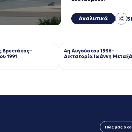
Αναλυτικά
S
ς Βρεττάκος–
4η Αυγούστου 1936–
ου 1991
Δικτατορία Ιωάννη Μεταξ
Πώς μας ακο