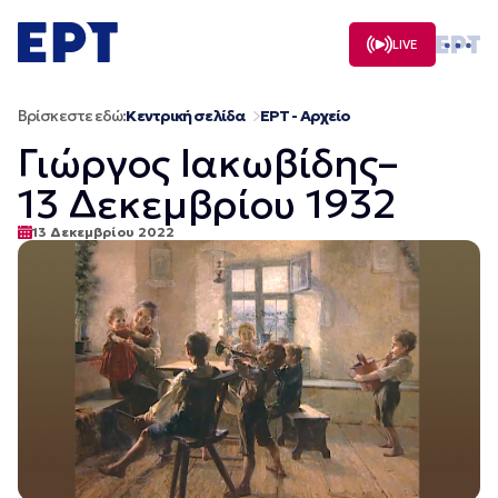
Μετάβαση
σε
LIVE
περιεχόμενο
Βρίσκεστε εδώ:
Κεντρική σελίδα
ΕΡΤ - Αρχείο
Γιώργος Ιακωβίδης–
13 Δεκεμβρίου 1932
13 Δεκεμβρίου 2022