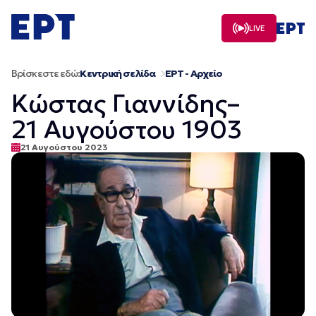
Μετάβαση
σε
LIVE
περιεχόμενο
Βρίσκεστε εδώ:
Κεντρική σελίδα
ΕΡΤ - Αρχείο
Κώστας Γιαννίδης–
21 Αυγούστου 1903
21 Αυγούστου 2023