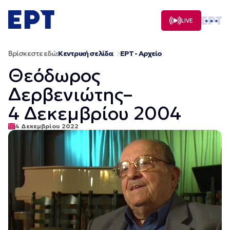
Μετάβαση
σε
LIVE
περιεχόμενο
Βρίσκεστε εδώ:
Κεντρική σελίδα
ΕΡΤ - Αρχείο
Θεόδωρος
Δερβενιώτης–
4 Δεκεμβρίου 2004
4 Δεκεμβρίου 2022