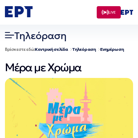
Μετάβαση
σε
LIVE
περιεχόμενο
Τηλεόραση
Βρίσκεστε εδώ:
Κεντρική σελίδα
Τηλεόραση
Ενημέρωση
Μέρα με Χρώμα