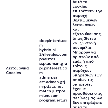
Αυτά τα
cookies
επιτρέπουν την
παροχή
βελτιωμένων
λειτουργιών
και
εξατομίκευσης,
όπως βίντεο
deepintent.co
και ζωντανή
m
συνομιλία.
hybrid.ai
Μπορούν να
24liveplus.com
οριστούν από
phaistos-
εμάς ή από
ssp.adman.gra
τρίτους
Λειτουργικά
pi.pinterest.co
παρόχους
Cookies
m
υπηρεσιών των
adman.gr
οποίων τις
ert.adman.grj.
υπηρεσίες
mrpdata.net
έχουμε
match.justpre
προσθέσει στις
mium.com
σελίδες μας. Αν
program.ert.gr
δεν επιτρέψετε
αυτά τα