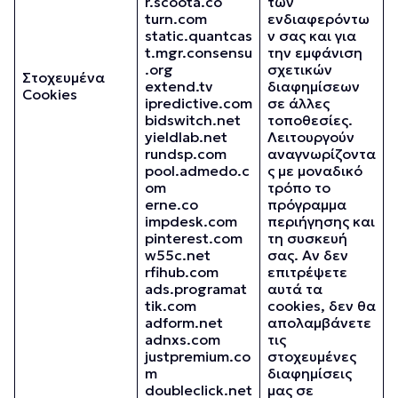
r.scoota.co
των
turn.com
ενδιαφερόντω
static.quantcas
ν σας και για
t.mgr.consensu
την εμφάνιση
.org
σχετικών
Στοχευμένα
extend.tv
διαφημίσεων
Cookies
ipredictive.com
σε άλλες
bidswitch.net
τοποθεσίες.
yieldlab.net
Λειτουργούν
rundsp.com
αναγνωρίζοντα
pool.admedo.c
ς με μοναδικό
om
τρόπο το
erne.co
πρόγραμμα
impdesk.com
περιήγησης και
pinterest.com
τη συσκευή
w55c.net
σας. Αν δεν
rfihub.com
επιτρέψετε
ads.programat
αυτά τα
tik.com
cookies, δεν θα
adform.net
απολαμβάνετε
adnxs.com
τις
justpremium.co
στοχευμένες
m
διαφημίσεις
doubleclick.net
μας σε