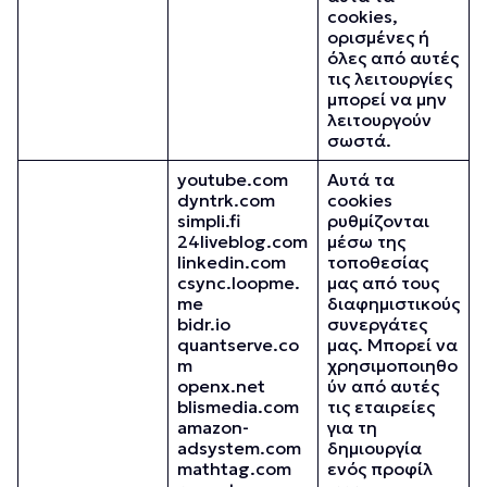
cookies,
ορισμένες ή
όλες από αυτές
τις λειτουργίες
μπορεί να μην
λειτουργούν
σωστά.
youtube.com
Αυτά τα
dyntrk.com
cookies
simpli.fi
ρυθμίζονται
24liveblog.com
μέσω της
linkedin.com
τοποθεσίας
csync.loopme.
μας από τους
me
διαφημιστικούς
bidr.io
συνεργάτες
quantserve.co
μας. Μπορεί να
m
χρησιμοποιηθο
openx.net
ύν από αυτές
blismedia.com
τις εταιρείες
amazon-
για τη
adsystem.com
δημιουργία
mathtag.com
ενός προφίλ