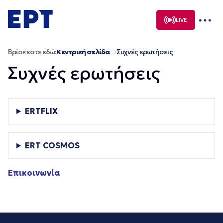
Μετάβαση
σε
LIVE
περιεχόμενο
Βρίσκεστε εδώ:
Κεντρική σελίδα
Συχνές ερωτήσεις
Συχνές ερωτήσεις
ERTFLIX
ERT COSMOS
Επικοινωνία