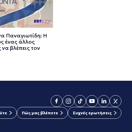
α Παναγιωτίδη: Η
ως ένας άλλος
 να βλέπεις τον
ύτε
Πώς μας βλέπετε
Συχνές ερωτήσεις