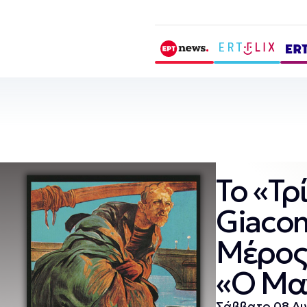
Το «Τρ
Giacom
Μέρος 1
«Ο Μα
Σάββατο 08 Αυ