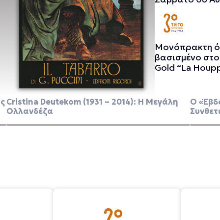
Μονόπρακτη όπ
βασισμένο στο 
Gold “La Houp
με τα υπόλοιπα
Δεκεμβρίου 191
Υόρκης.
ος
Cristina Deutekom (1931 – 2014): Η Μεγάλη
Ο «Έβδ
Ολλανδέζα
Συνθετ