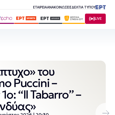
ΕΤΑΙΡΕΙΑ
ΑΝΑΚΟΙΝΩΣΕΙΣ
ΔΕΛΤΙΑ ΤΥΠΟΥ
LIVE
ίπτυχο» του
o Puccini –
ο: “Il Tabarro” –
νδύας»
γούστου 2026 | 20:30