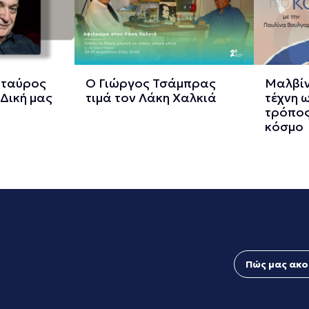
Σταύρος
Ο Γιώργος Τσάμπρας
Μαλβίν
Δική μας
τιμά τον Λάκη Χαλκιά
τέχνη 
τρόπος
κόσμο
Πώς μας ακο