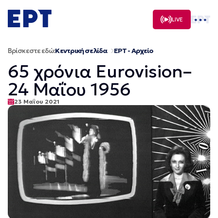
Μετάβαση
σε
LIVE
περιεχόμενο
Βρίσκεστε εδώ:
Κεντρική σελίδα
ΕΡΤ - Αρχείο
65 χρόνια Eurovision–
24 Μαΐου 1956
23 Μαΐου 2021