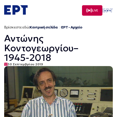
Μετάβαση
σε
LIVE
περιεχόμενο
Βρίσκεστε εδώ:
Κεντρική σελίδα
ΕΡΤ - Αρχείο
Αντώνης
Κοντογεωργίου–
1945-2018
30 Σεπτεμβρίου 2019