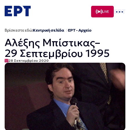
Μετάβαση
σε
LIVE
περιεχόμενο
Βρίσκεστε εδώ:
Κεντρική σελίδα
ΕΡΤ - Αρχείο
Αλέξης Μπίστικας–
29 Σεπτεμβρίου 1995
28 Σεπτεμβρίου 2020