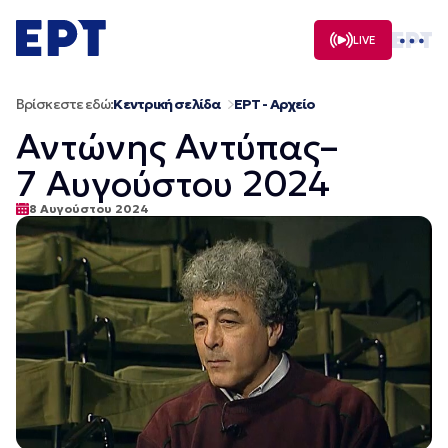
Μετάβαση
σε
LIVE
περιεχόμενο
Βρίσκεστε εδώ:
Κεντρική σελίδα
ΕΡΤ - Αρχείο
Αντώνης Αντύπας–
7 Αυγούστου 2024
8 Αυγούστου 2024