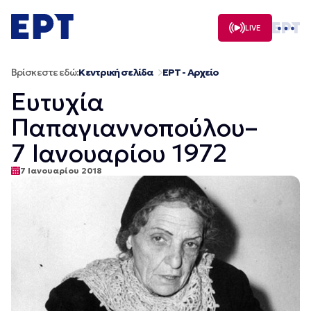
Μετάβαση
σε
LIVE
περιεχόμενο
Βρίσκεστε εδώ:
Κεντρική σελίδα
ΕΡΤ - Αρχείο
Ευτυχία
Παπαγιαννοπούλου–
7 Ιανουαρίου 1972
7 Ιανουαρίου 2018