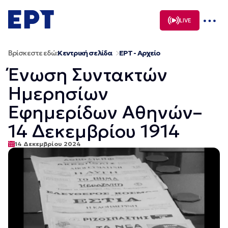
Μετάβαση
σε
LIVE
περιεχόμενο
Βρίσκεστε εδώ:
Κεντρική σελίδα
ΕΡΤ - Αρχείο
Ένωση Συντακτών
Ημερησίων
Εφημερίδων Αθηνών–
14 Δεκεμβρίου 1914
14 Δεκεμβρίου 2024