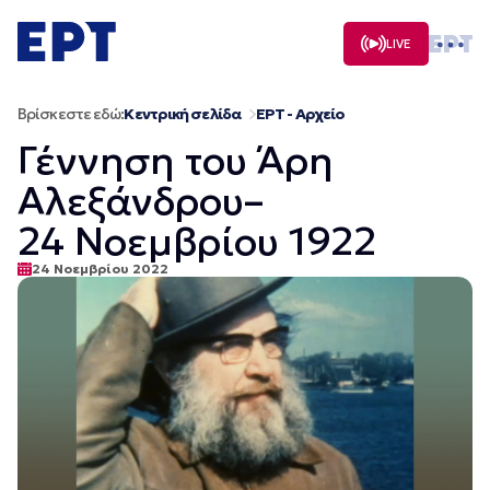
Μετάβαση
σε
LIVE
περιεχόμενο
Βρίσκεστε εδώ:
Κεντρική σελίδα
ΕΡΤ - Αρχείο
Γέννηση του Άρη
Αλεξάνδρου–
24 Νοεμβρίου 1922
24 Νοεμβρίου 2022