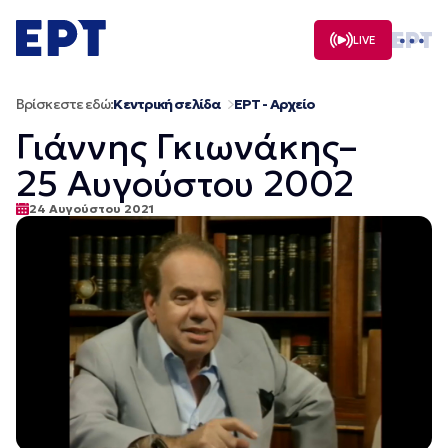
Μετάβαση
σε
LIVE
περιεχόμενο
Βρίσκεστε εδώ:
Κεντρική σελίδα
ΕΡΤ - Αρχείο
Γιάννης Γκιωνάκης–
25 Αυγούστου 2002
24 Αυγούστου 2021