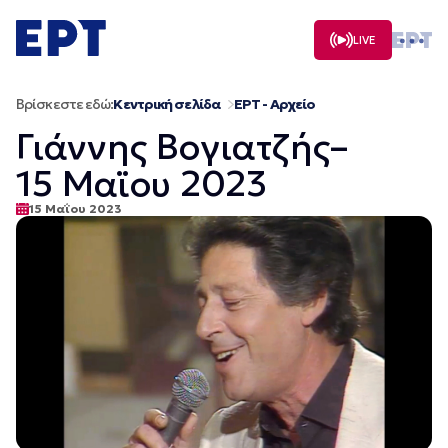
Μετάβαση
σε
LIVE
περιεχόμενο
Βρίσκεστε εδώ:
Κεντρική σελίδα
ΕΡΤ - Αρχείο
Γιάννης Βογιατζής–
15 Μαϊου 2023
15 Μαΐου 2023