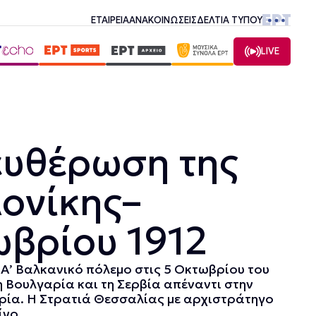
ΕΤΑΙΡΕΙΑ
ΑΝΑΚΟΙΝΩΣΕΙΣ
ΔΕΛΤΙΑ ΤΥΠΟΥ
LIVE
ευθέρωση της
ονίκης–
βρίου 1912
 Α’ Βαλκανικό πόλεμο στις 5 Οκτωβρίου του
η Βουλγαρία και τη Σερβία απέναντι στην
ία. Η Στρατιά Θεσσαλίας με αρχιστράτηγο
νο...