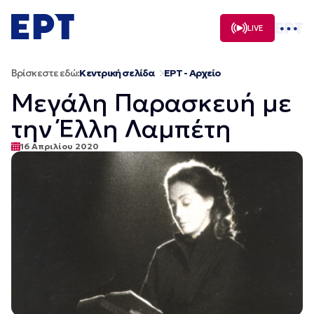
Μετάβαση
σε
LIVE
περιεχόμενο
Βρίσκεστε εδώ:
Κεντρική σελίδα
ΕΡΤ - Αρχείο
Μεγάλη Παρασκευή με
την Έλλη Λαμπέτη
16 Απριλίου 2020