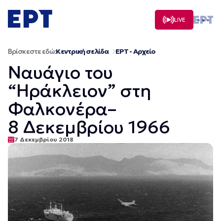
Μετάβαση
σε
LIVE
περιεχόμενο
Βρίσκεστε εδώ:
Κεντρική σελίδα
ΕΡΤ - Αρχείο
Ναυάγιο του
“Ηράκλειον” στη
Φαλκονέρα–
8 Δεκεμβρίου 1966
7 Δεκεμβρίου 2018