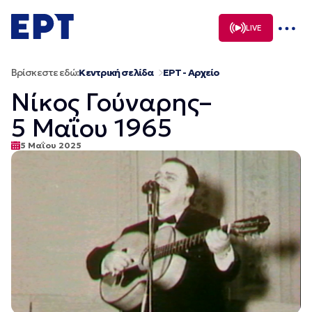
Μετάβαση
σε
LIVE
περιεχόμενο
Βρίσκεστε εδώ:
Κεντρική σελίδα
ΕΡΤ - Αρχείο
Νίκος Γούναρης–
5 Μαΐου 1965
5 Μαΐου 2025