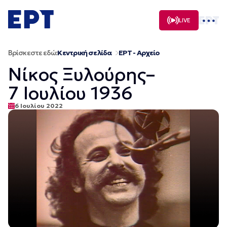
Μετάβαση
σε
LIVE
περιεχόμενο
Βρίσκεστε εδώ:
Κεντρική σελίδα
ΕΡΤ - Αρχείο
Νίκος Ξυλούρης–
7 Ιουλίου 1936
6 Ιουλίου 2022