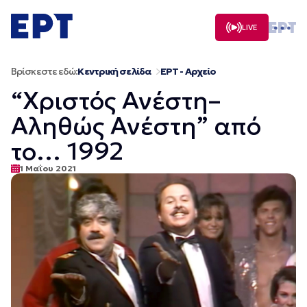
Μετάβαση
σε
LIVE
περιεχόμενο
Βρίσκεστε εδώ:
Κεντρική σελίδα
ΕΡΤ - Αρχείο
“Χριστός Ανέστη–
Αληθώς Ανέστη” από
το… 1992
1 Μαΐου 2021