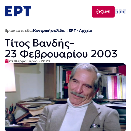
Μετάβαση
σε
LIVE
περιεχόμενο
Βρίσκεστε εδώ:
Κεντρική σελίδα
ΕΡΤ - Αρχείο
Τίτος Βανδής–
23 Φεβρουαρίου 2003
23 Φεβρουαρίου 2023