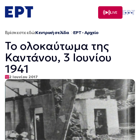
Μετάβαση
σε
LIVE
περιεχόμενο
Βρίσκεστε εδώ:
Κεντρική σελίδα
ΕΡΤ - Αρχείο
Το ολοκαύτωμα της
Καντάνου, 3 Ιουνίου
1941
2 Ιουνίου 2017