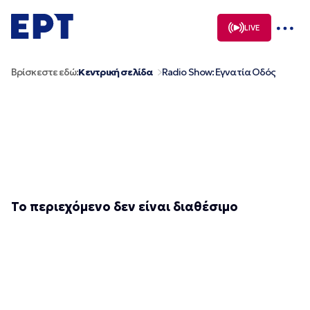
Μετάβαση
σε
LIVE
περιεχόμενο
Βρίσκεστε εδώ:
Κεντρική σελίδα
Radio Show:
Εγνατία Οδός
Το περιεχόμενο δεν είναι διαθέσιμο