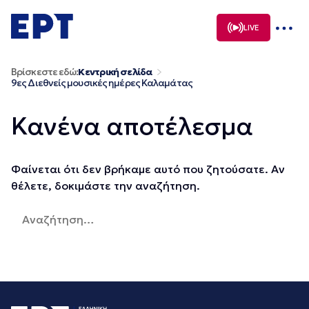
Μετάβαση
σε
LIVE
περιεχόμενο
Βρίσκεστε εδώ:
Κεντρική σελίδα
9ες Διεθνείς μουσικές ημέρες Καλαμάτας
Κανένα αποτέλεσμα
Φαίνεται ότι δεν βρήκαμε αυτό που ζητούσατε. Αν
θέλετε, δοκιμάστε την αναζήτηση.
Αναζήτηση
για: