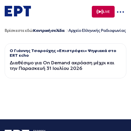
Μετάβαση
σε
LIVE
περιεχόμενο
Βρίσκεστε εδώ:
Κεντρική σελίδα
Αρχείο Ελληνικής Ραδιοφωνίας
Ο Γιάννης Τσαρούχης «Επιστρέφει» Ψηφιακά στο
ERT εcho
Διαθέσιμο για On Demand ακρόαση μέχρι και
την Παρασκευή 31 Ιουλίου 2026