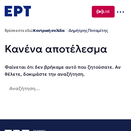
Μετάβαση
σε
LIVE
περιεχόμενο
Βρίσκεστε εδώ:
Κεντρική σελίδα
Δημήτρης Ποταμίτης
Κανένα αποτέλεσμα
Φαίνεται ότι δεν βρήκαμε αυτό που ζητούσατε. Αν
θέλετε, δοκιμάστε την αναζήτηση.
Αναζήτηση
για: