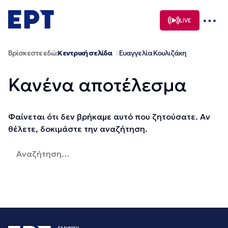
Μετάβαση
σε
LIVE
περιεχόμενο
Βρίσκεστε εδώ:
Κεντρική σελίδα
Ευαγγελία Κουλιζάκη
Κανένα αποτέλεσμα
Φαίνεται ότι δεν βρήκαμε αυτό που ζητούσατε. Αν
θέλετε, δοκιμάστε την αναζήτηση.
Αναζήτηση
για: