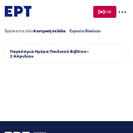
Μετάβαση
σε
LIVE
περιεχόμενο
Βρίσκεστε εδώ:
Κεντρική σελίδα
Ευγενία Φακίνου
Παγκόσμια Ημέρα Παιδικού Βιβλίου–
2 Απριλίου