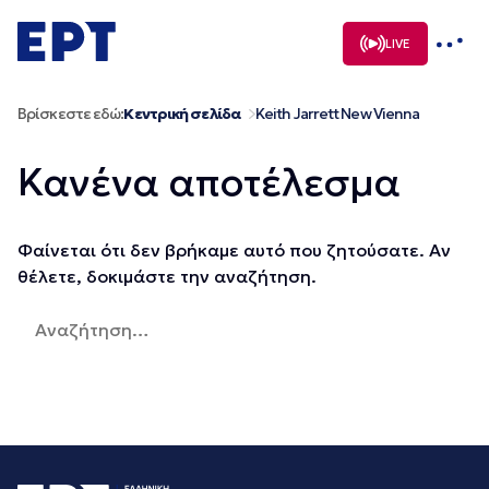
Μετάβαση
σε
LIVE
περιεχόμενο
Βρίσκεστε εδώ:
Κεντρική σελίδα
Keith Jarrett New Vienna
Κανένα αποτέλεσμα
Φαίνεται ότι δεν βρήκαμε αυτό που ζητούσατε. Αν
θέλετε, δοκιμάστε την αναζήτηση.
Αναζήτηση
για: