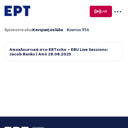
Μετάβαση
σε
LIVE
περιεχόμενο
Βρίσκεστε εδώ:
Κεντρική σελίδα
Kosmos 93 6
Αποκλειστικά στο ERTεcho – EBU Live Sessions:
Jacob Banks | Από 28.08.2025