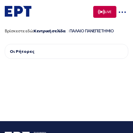
Μετάβαση
σε
LIVE
περιεχόμενο
Βρίσκεστε εδώ:
Κεντρική σελίδα
ΠΑΛΑΙΟ ΠΑΝΕΠΙΣΤΗΜΙΟ
Οι Ρήτορες