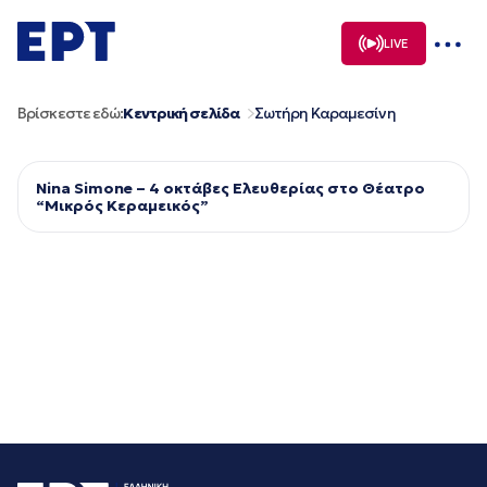
Μετάβαση
σε
LIVE
περιεχόμενο
Βρίσκεστε εδώ:
Κεντρική σελίδα
Σωτήρη Καραμεσίνη
Nina Simone – 4 οκτάβες Ελευθερίας στο Θέατρο
“Μικρός Κεραμεικός”