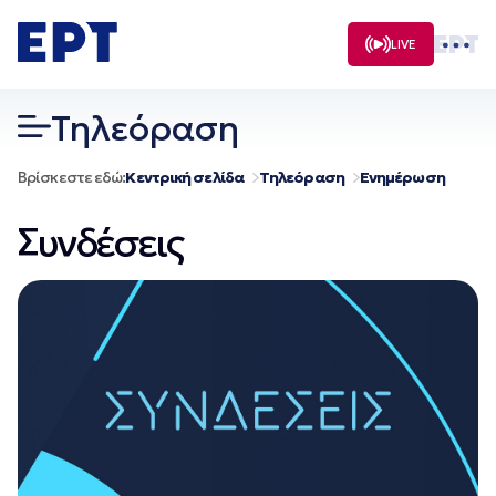
Μετάβαση
σε
LIVE
περιεχόμενο
Τηλεόραση
Βρίσκεστε εδώ:
Κεντρική σελίδα
Τηλεόραση
Ενημέρωση
Συνδέσεις