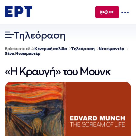
Μετάβαση
σε
LIVE
περιεχόμενο
Τηλεόραση
Βρίσκεστε εδώ:
Κεντρική σελίδα
Τηλεόραση
Ντοκιμαντέρ
Ξένα Ντοκιμαντέρ
«Η Κραυγή» του Μουνκ