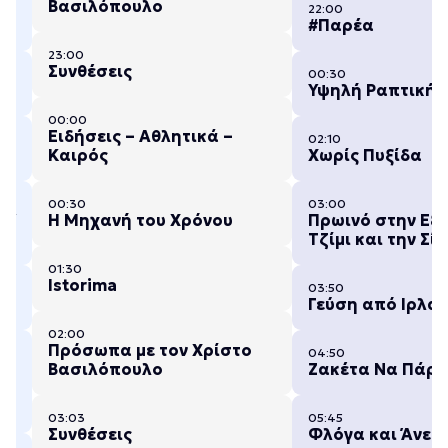
Βασιλόπουλο
22:00
#Παρέα
23:00
Συνθέσεις
00:30
Υψηλή Ραπτική
00:00
Ειδήσεις – Αθλητικά –
02:10
Καιρός
Χωρίς Πυξίδα
00:30
03:00
ΟΥ
Η Μηχανή του Χρόνου
Πρωινό στην Εξο
Τζίμι και την Σίβ
01:30
Istorima
03:50
Γεύση από Ιρλαν
02:00
Πρόσωπα με τον Χρίστο
04:50
Βασιλόπουλο
Ζακέτα Να Πάρε
03:03
05:45
Συνθέσεις
Φλόγα και Άνεμ