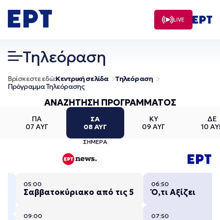
Μετάβαση
σε
LIVE
περιεχόμενο
Τηλεόραση
Βρίσκεστε εδώ:
Κεντρική σελίδα
Τηλεόραση
Πρόγραμμα Τηλεόρασης
ΑΝΑΖΗΤΗΣΗ ΠΡΟΓΡΑΜΜΑΤΟΣ
ΠΑ
ΣΑ
ΚΥ
ΔΕ
07 ΑΥΓ
08 ΑΥΓ
09 ΑΥΓ
10 ΑΥ
ΣΗΜΕΡΑ
05:00
06:50
Σαββατοκύριακο από τις 5
Ό,τι Αξίζει
09:00
07:50