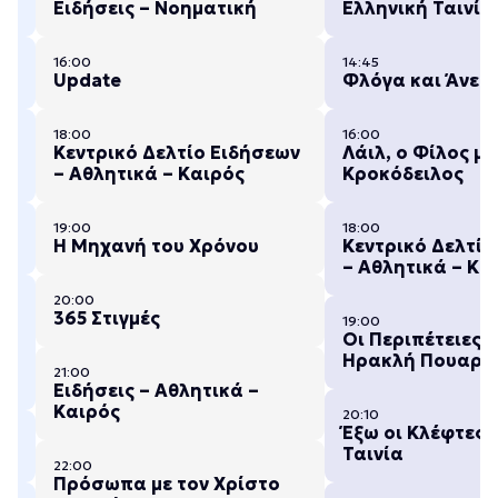
Ειδήσεις – Νοηματική
Ελληνική Ταινία
16:00
14:45
Update
Φλόγα και Άνεμ
18:00
16:00
Κεντρικό Δελτίο Ειδήσεων
Λάιλ, ο Φίλος μο
– Αθλητικά – Καιρός
Κροκόδειλος
19:00
18:00
Η Μηχανή του Χρόνου
Κεντρικό Δελτίο
– Αθλητικά – Κα
20:00
Ο
365 Στιγμές
19:00
Οι Περιπέτειες 
Ηρακλή Πουαρό
21:00
Ειδήσεις – Αθλητικά –
Καιρός
20:10
Έξω οι Κλέφτες 
Ταινία
22:00
Πρόσωπα με τον Χρίστο