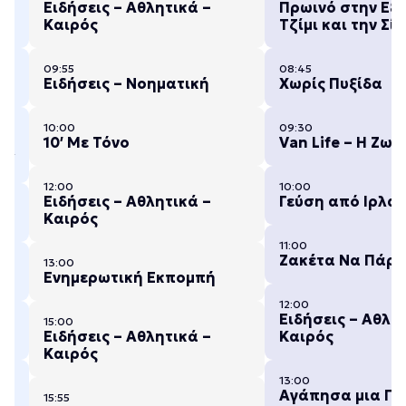
Ειδήσεις – Αθλητικά –
Πρωινό στην Εξο
Καιρός
Τζίμι και την Σίβ
09:55
08:45
ΣΗ
Ειδήσεις – Νοηματική
Χωρίς Πυξίδα
10:00
09:30
10′ Με Τόνο
Van Life – Η Ζωή
ΟΥ
12:00
10:00
Ειδήσεις – Αθλητικά –
Γεύση από Ιρλαν
Καιρός
11:00
Ζακέτα Να Πάρε
13:00
Ενημερωτική Εκπομπή
12:00
Ειδήσεις – Αθλη
15:00
Ειδήσεις – Αθλητικά –
Καιρός
Καιρός
13:00
Αγάπησα μια Πο
15:55