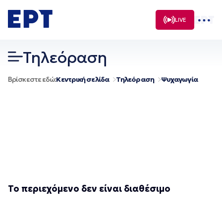
Μετάβαση
σε
LIVE
περιεχόμενο
Τηλεόραση
Βρίσκεστε εδώ:
Κεντρική σελίδα
Τηλεόραση
Ψυχαγωγία
Το περιεχόμενο δεν είναι διαθέσιμο