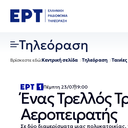
Μετάβαση
σε
περιεχόμενο
Τηλεόραση
Βρίσκεστε εδώ:
Κεντρική σελίδα
Τηλεόραση
Ταινίες
Πέμπτη 23/07
19:00
Ένας Τρελλός Τ
Αεροπειρατής
Σε δύο διαμερίσματα μιας πολυκατοικίας,