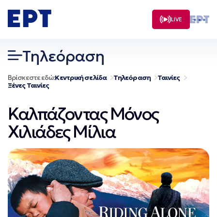
Μετάβαση
σε
LIVE
περιεχόμενο
Τηλεόραση
Βρίσκεστε εδώ:
Κεντρική σελίδα
Τηλεόραση
Ταινίες
Ξένες Ταινίες
Καλπάζοντας Μόνος
Χιλιάδες Μίλια