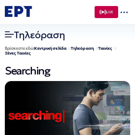
Μετάβαση
σε
LIVE
περιεχόμενο
Τηλεόραση
Βρίσκεστε εδώ:
Κεντρική σελίδα
Τηλεόραση
Ταινίες
Ξένες Ταινίες
Searching