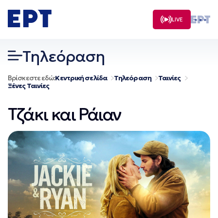
Μετάβαση
σε
LIVE
περιεχόμενο
Τηλεόραση
Βρίσκεστε εδώ:
Κεντρική σελίδα
Τηλεόραση
Ταινίες
Ξένες Ταινίες
Τζάκι και Ράιαν