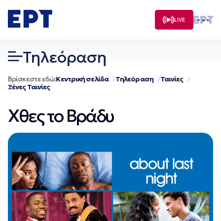
Μετάβαση
σε
LIVE
περιεχόμενο
Τηλεόραση
Βρίσκεστε εδώ:
Κεντρική σελίδα
Τηλεόραση
Ταινίες
Ξένες Ταινίες
Χθες το Βράδυ