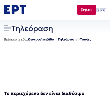
Μετάβαση
σε
LIVE
περιεχόμενο
Τηλεόραση
Βρίσκεστε εδώ:
Κεντρική σελίδα
Τηλεόραση
Ταινίες
Το περιεχόμενο δεν είναι διαθέσιμο