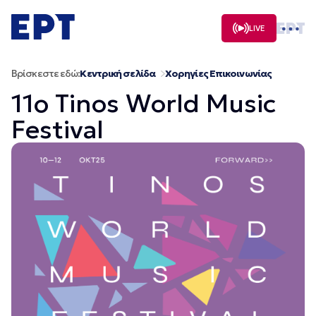
Μετάβαση
σε
LIVE
περιεχόμενο
Βρίσκεστε εδώ:
Κεντρική σελίδα
Χορηγίες Επικοινωνίας
11ο Tinos World Music
Festival