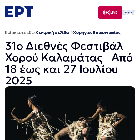
Μετάβαση
σε
LIVE
περιεχόμενο
Βρίσκεστε εδώ:
Κεντρική σελίδα
Χορηγίες Επικοινωνίας
31ο Διεθνές Φεστιβάλ
Χορού Καλαμάτας | Από
18 έως και 27 Ιουλίου
2025