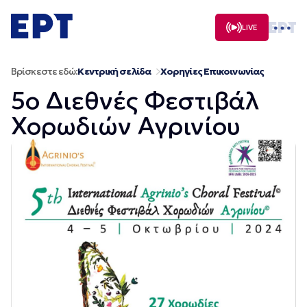
Μετάβαση
σε
LIVE
περιεχόμενο
Βρίσκεστε εδώ:
Κεντρική σελίδα
Χορηγίες Επικοινωνίας
5ο Διεθνές Φεστιβάλ
Χορωδιών Αγρινίου